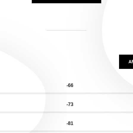
A
-66
-73
-81