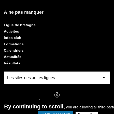
À ne pas manquer
Ligue de bretagne
Activités
Infos club
Formations
Calendriers
Actualités
Résultats
RÉALISATION
KOREDGE
By continuing to scroll,
PROTECTION DES DONNÉES
you are allowing all third-part
GESTION DES COOKIES