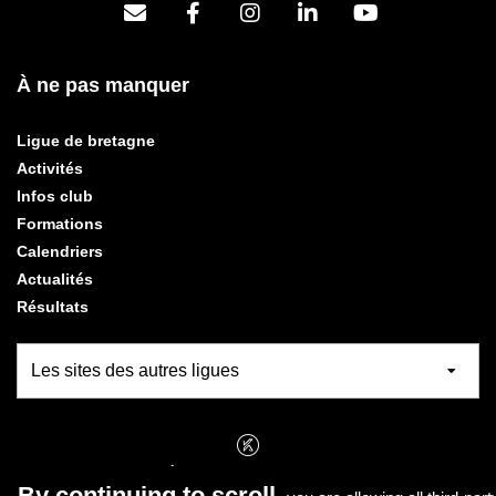
À ne pas manquer
Ligue de bretagne
Activités
Infos club
Formations
Calendriers
Actualités
Résultats
RÉALISATION
KOREDGE
By continuing to scroll,
PROTECTION DES DONNÉES